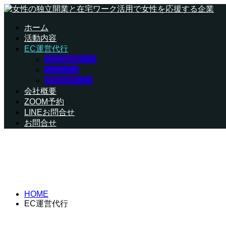
ホーム
活動内容
EC運営代行
ECサイト構築
WEB制作
システム開発
会社概要
ZOOM予約
LINEお問合せ
お問合せ
EC事業部
HOME
EC運営代行