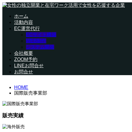
ホーム
活動内容
EC運営代行
ECサイト構築
WEB制作
システム開発
会社概要
ZOOM予約
LINEお問合せ
お問合せ
HOME
国際販売事業部
販売実績